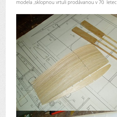
modela ,sklopnou vrtuli prodávanou v 70 letec