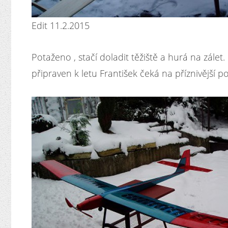
Edit 11.2.2015
Potaženo , stačí doladit těžiště a hurá na zálet.
připraven k letu František čeká na příznivější po