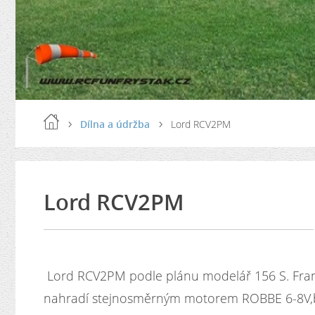
Dílna a údržba
Lord RCV2PM
Lord RCV2PM
Lord RCV2PM podle plánu modelář 156 S. Fran
nahradí stejnosměrným motorem ROBBE 6-8V,b