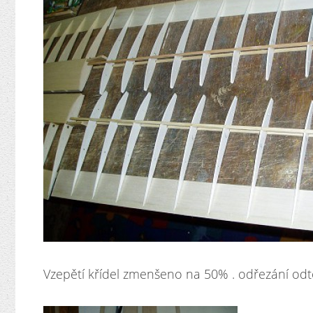
Vzepětí křídel zmenšeno na 50% . odřezání odt