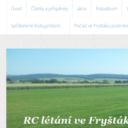
Úvod
Články a příspěvky
akce
Fotoalbum
Spřátelené kluby,přátelé ...
Počasí ve Fryštáku podrobně