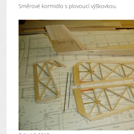
Směrové kormidlo s plovoucí výškovkou.