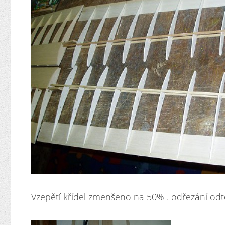
Vzepětí křídel zmenšeno na 50% . odřezání odt