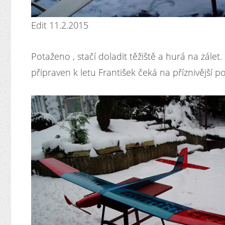
Edit 11.2.2015
Potaženo , stačí doladit těžiště a hurá na zálet.
připraven k letu František čeká na příznivější po