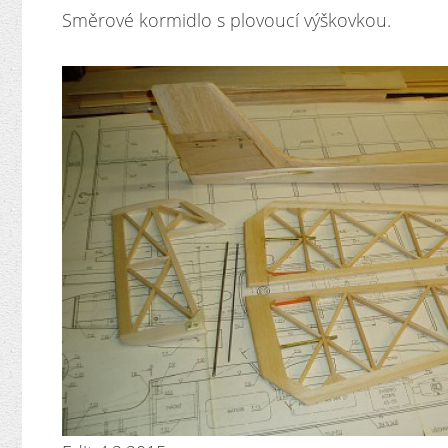
Směrové kormidlo s plovoucí výškovkou.