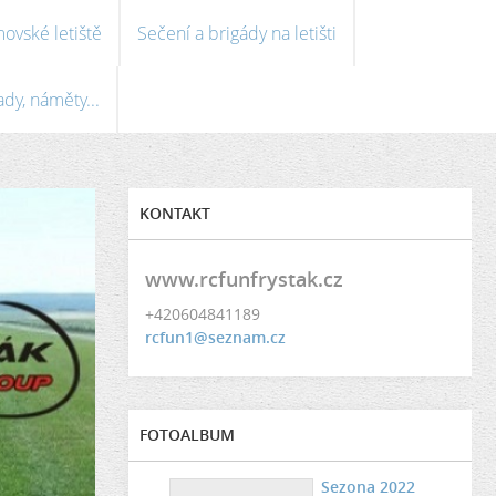
ovské letiště
Sečení a brigády na letišti
ady, náměty...
KONTAKT
www.rcfunfrystak.cz
+420604841189
rcfun1@seznam.cz
FOTOALBUM
Sezona 2022