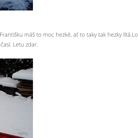
 Františku máš to moc hezké, ať to taky tak hezky lítá.Lo
časí. Letu zdar.