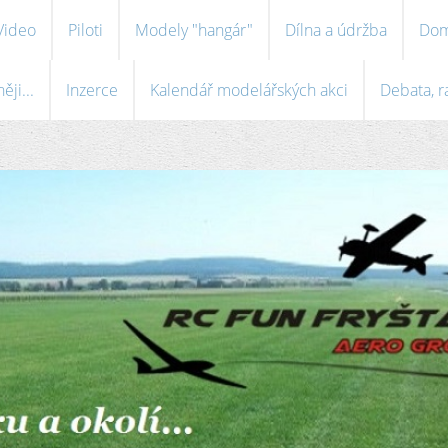
Video
Piloti
Modely "hangár"
Dílna a údržba
Dom
ji...
Inzerce
Kalendář modelářských akci
Debata, r