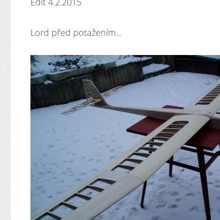
Edit 4.2.2015
Lord před potažením...