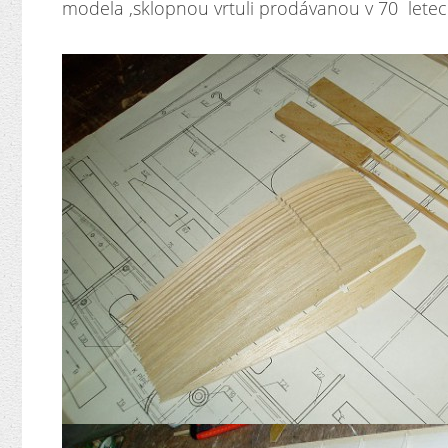
modela ,sklopnou vrtuli prodávanou v 70 letec