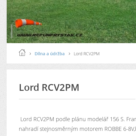
Dílna a údržba
Lord RCV2PM
Lord RCV2PM
Lord RCV2PM podle plánu modelář 156 S. Fran
nahradí stejnosměrným motorem ROBBE 6-8V,b