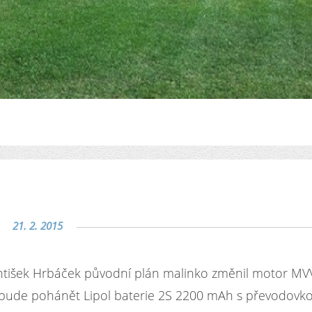
21. 2. 2015
tišek Hrbáček původní plán malinko změnil motor MV
ude pohánět Lipol baterie 2S 2200 mAh s převodovk