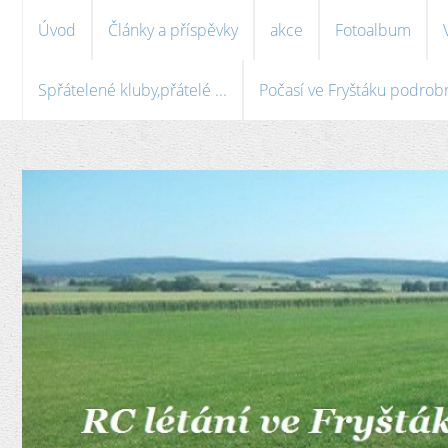
Úvod
Články a příspěvky
akce
Fotoalbum
Spřátelené kluby,přátelé ...
Počasí ve Fryštáku podrobně