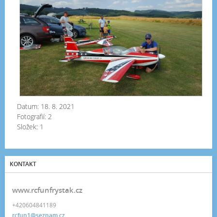
20
Datum:
18. 8. 2021
Fotografií:
2
Složek:
1
KONTAKT
www.rcfunfrystak.cz
+420604841189
rcfun1@seznam.cz