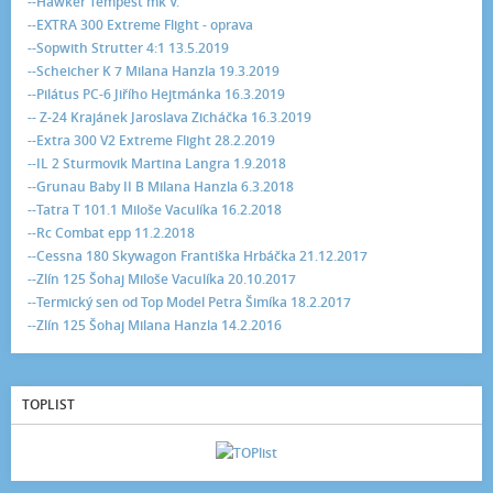
--Hawker Tempest mk V.
--EXTRA 300 Extreme Flight - oprava
--Sopwith Strutter 4:1 13.5.2019
--Scheicher K 7 Milana Hanzla 19.3.2019
--Pilátus PC-6 Jiřího Hejtmánka 16.3.2019
-- Z-24 Krajánek Jaroslava Zicháčka 16.3.2019
--Extra 300 V2 Extreme Flight 28.2.2019
--IL 2 Sturmovik Martina Langra 1.9.2018
--Grunau Baby II B Milana Hanzla 6.3.2018
--Tatra T 101.1 Miloše Vaculíka 16.2.2018
--Rc Combat epp 11.2.2018
--Cessna 180 Skywagon Františka Hrbáčka 21.12.2017
--Zlín 125 Šohaj Miloše Vaculíka 20.10.2017
--Termický sen od Top Model Petra Šimíka 18.2.2017
--Zlín 125 Šohaj Milana Hanzla 14.2.2016
TOPLIST