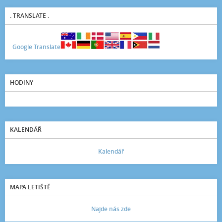
. TRANSLATE .
Google Translate
HODINY
KALENDÁŘ
Kalendář
MAPA LETIŠTĚ
Najde nás zde