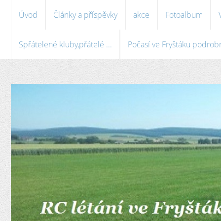
Úvod
Články a příspěvky
akce
Fotoalbum
Spřátelené kluby,přátelé ...
Počasí ve Fryštáku podrobně