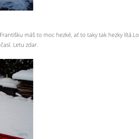
 Františku máš to moc hezké, ať to taky tak hezky lítá.Lo
časí. Letu zdar.