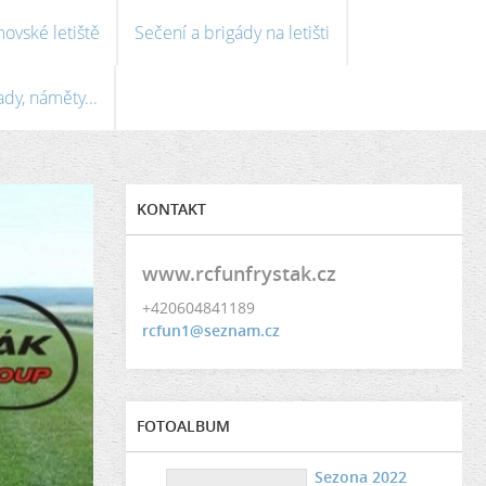
ovské letiště
Sečení a brigády na letišti
ady, náměty...
KONTAKT
www.rcfunfrystak.cz
+420604841189
rcfun1@seznam.cz
FOTOALBUM
Sezona 2022