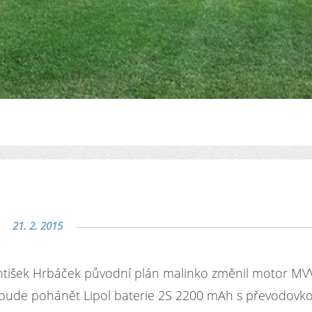
21. 2. 2015
tišek Hrbáček původní plán malinko změnil motor MV
ude pohánět Lipol baterie 2S 2200 mAh s převodovk