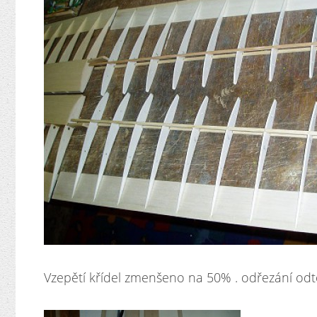
Vzepětí křídel zmenšeno na 50% . odřezání odt