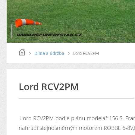
Dílna a údržba
Lord RCV2PM
Lord RCV2PM
Lord RCV2PM podle plánu modelář 156 S. Fran
nahradí stejnosměrným motorem ROBBE 6-8V,b