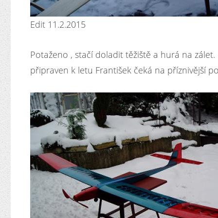
Edit 11.2.2015
Potaženo , stačí doladit těžiště a hurá na zálet.
připraven k letu František čeká na příznivější po