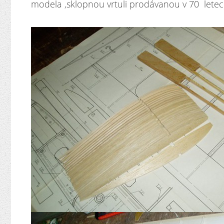
modela ,sklopnou vrtuli prodávanou v 70 letec