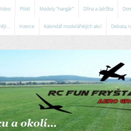
Video
Piloti
Modely "hangár"
Dílna a údržba
Dom
ji...
Inzerce
Kalendář modelářských akci
Debata, r