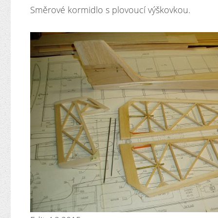
Směrové kormidlo s plovoucí výškovkou.