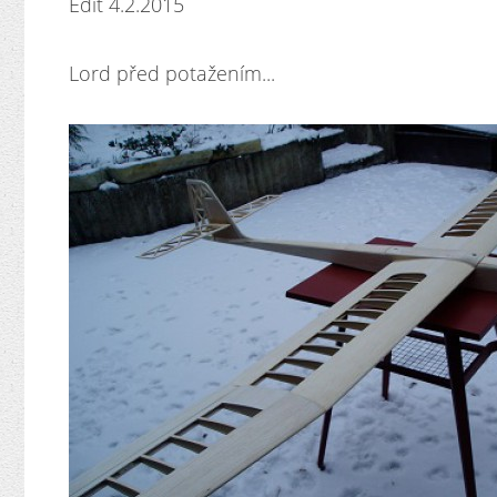
Edit 4.2.2015
Lord před potažením...