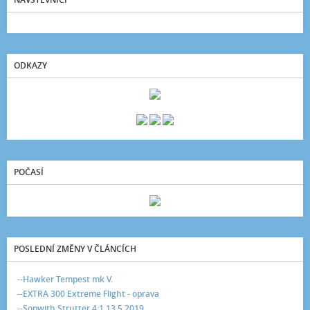
ODKAZY
POČASÍ
POSLEDNÍ ZMĚNY V ČLÁNCÍCH
--Hawker Tempest mk V.
--EXTRA 300 Extreme Flight - oprava
--Sopwith Strutter 4:1 13.5.2019