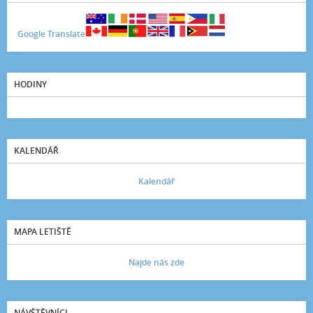
Google Translate
HODINY
KALENDÁŘ
Kalendář
MAPA LETIŠTĚ
Najde nás zde
NÁVŠTĚVNÍCI