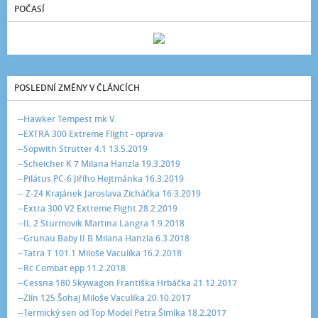
POČASÍ
POSLEDNÍ ZMĚNY V ČLÁNCÍCH
--Hawker Tempest mk V.
--EXTRA 300 Extreme Flight - oprava
--Sopwith Strutter 4:1 13.5.2019
--Scheicher K 7 Milana Hanzla 19.3.2019
--Pilátus PC-6 Jiřího Hejtmánka 16.3.2019
-- Z-24 Krajánek Jaroslava Zicháčka 16.3.2019
--Extra 300 V2 Extreme Flight 28.2.2019
--IL 2 Sturmovik Martina Langra 1.9.2018
--Grunau Baby II B Milana Hanzla 6.3.2018
--Tatra T 101.1 Miloše Vaculíka 16.2.2018
--Rc Combat epp 11.2.2018
--Cessna 180 Skywagon Františka Hrbáčka 21.12.2017
--Zlín 125 Šohaj Miloše Vaculíka 20.10.2017
--Termický sen od Top Model Petra Šimíka 18.2.2017