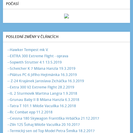
POČASÍ
POSLEDNÍ ZMĚNY V ČLÁNCÍCH
--Hawker Tempest mk V.
--EXTRA 300 Extreme Flight - oprava
--Sopwith Strutter 4:1 13.5.2019
--Scheicher K 7 Milana Hanzla 19.3.2019
--Pilátus PC-6 Jiřího Hejtmánka 16.3.2019
-- Z-24 Krajánek Jaroslava Zicháčka 16.3.2019
--Extra 300 V2 Extreme Flight 28.2.2019
--IL 2 Sturmovik Martina Langra 1.9.2018
--Grunau Baby II B Milana Hanzla 6.3.2018
--Tatra T 101.1 Miloše Vaculíka 16.2.2018
--Rc Combat epp 11.2.2018
--Cessna 180 Skywagon Františka Hrbáčka 21.12.2017
--Zlín 125 Šohaj Miloše Vaculíka 20.10.2017
--Termický sen od Top Model Petra Šimíka 18.2.2017