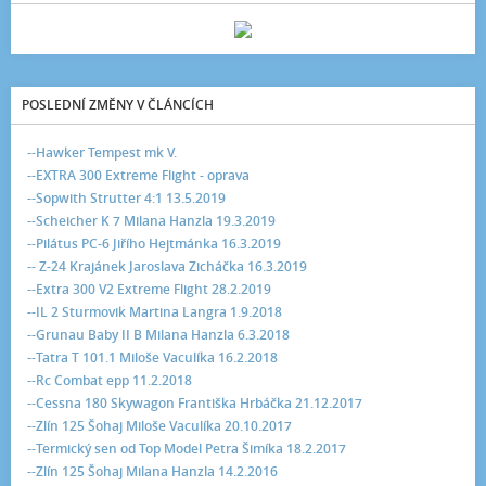
POSLEDNÍ ZMĚNY V ČLÁNCÍCH
--Hawker Tempest mk V.
--EXTRA 300 Extreme Flight - oprava
--Sopwith Strutter 4:1 13.5.2019
--Scheicher K 7 Milana Hanzla 19.3.2019
--Pilátus PC-6 Jiřího Hejtmánka 16.3.2019
-- Z-24 Krajánek Jaroslava Zicháčka 16.3.2019
--Extra 300 V2 Extreme Flight 28.2.2019
--IL 2 Sturmovik Martina Langra 1.9.2018
--Grunau Baby II B Milana Hanzla 6.3.2018
--Tatra T 101.1 Miloše Vaculíka 16.2.2018
--Rc Combat epp 11.2.2018
--Cessna 180 Skywagon Františka Hrbáčka 21.12.2017
--Zlín 125 Šohaj Miloše Vaculíka 20.10.2017
--Termický sen od Top Model Petra Šimíka 18.2.2017
--Zlín 125 Šohaj Milana Hanzla 14.2.2016