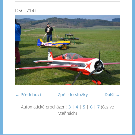
DSC_7141
← Předchozí
Zpět do složky
Další →
Automatické procházení:
3
|
4
|
5
|
6
|
7
(čas ve
vteřinách)