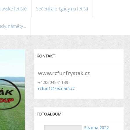
ovské letiště
Sečení a brigády na letišti
ady, náměty...
KONTAKT
www.rcfunfrystak.cz
+420604841189
rcfun1@seznam.cz
FOTOALBUM
Sezona 2022