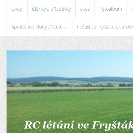
Úvod
Články a příspěvky
akce
Fotoalbum
Spřátelené kluby,přátelé ...
Počasí ve Fryštáku podrobně