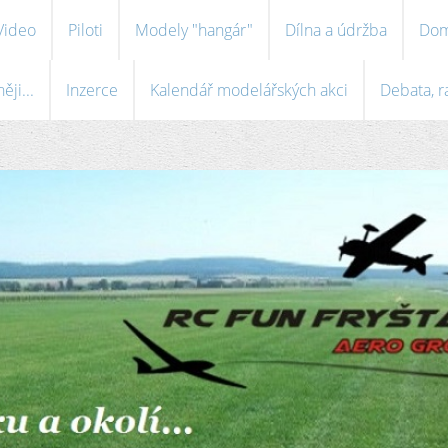
Video
Piloti
Modely "hangár"
Dílna a údržba
Dom
ji...
Inzerce
Kalendář modelářských akci
Debata, r