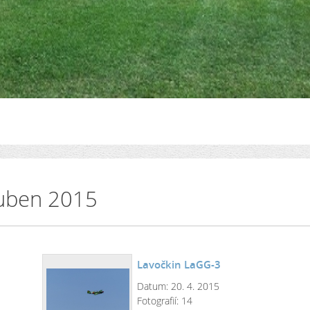
uben 2015
Lavočkin LaGG-3
Datum:
20. 4. 2015
Fotografií:
14