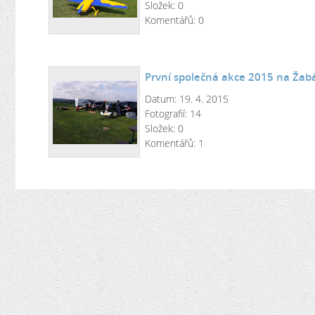
Složek:
0
Komentářů:
0
První společná akce 2015 na Žab
Datum:
19. 4. 2015
Fotografií:
14
Složek:
0
Komentářů:
1