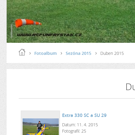
Fotoalbum
Sezóna 2015
Duben 2015
D
Extra 330 SC a SU 29
Datum:
11. 4. 2015
Fotografií:
25