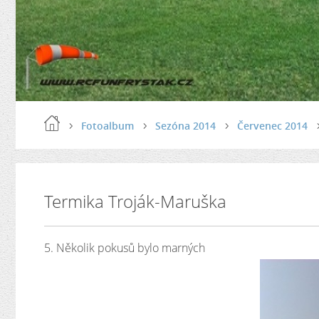
Fotoalbum
Sezóna 2014
Červenec 2014
Termika Troják-Maruška
5. Několik pokusů bylo marných