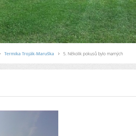
Termika Troják-Maruška
5. Několik pokusů bylo marných