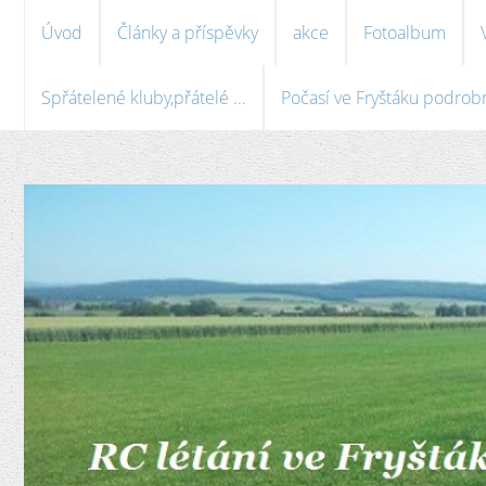
Úvod
Články a příspěvky
akce
Fotoalbum
Spřátelené kluby,přátelé ...
Počasí ve Fryštáku podrobně