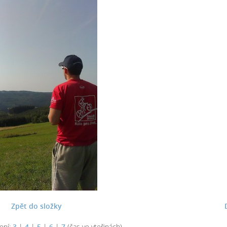
Zpět do složky
ení:
3
|
4
|
5
|
6
|
7
(čas ve vteřinách)