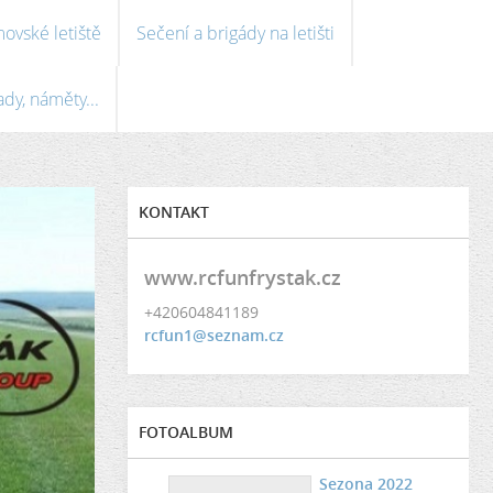
ovské letiště
Sečení a brigády na letišti
ady, náměty...
KONTAKT
www.rcfunfrystak.cz
+420604841189
rcfun1@seznam.cz
FOTOALBUM
Sezona 2022