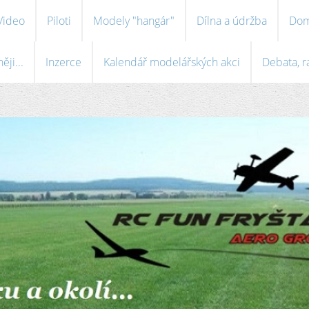
Video
Piloti
Modely "hangár"
Dílna a údržba
Dom
ji...
Inzerce
Kalendář modelářských akci
Debata, r