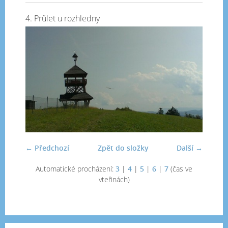
4. Průlet u rozhledny
← Předchozí
Zpět do složky
Další →
Automatické procházení:
3
|
4
|
5
|
6
|
7
(čas ve
vteřinách)