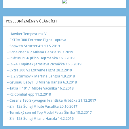
POSLEDNÍ ZMĚNY V ČLÁNCÍCH
--Hawker Tempest mk V.
--EXTRA 300 Extreme Flight - oprava
--Sopwith Strutter 4:1 13.5.2019
--Scheicher K 7 Milana Hanzla 19.3.2019
--Pilátus PC-6 Jiřího Hejtmánka 16.3.2019
-- Z-24 Krajánek Jaroslava Zicháčka 16.3.2019
--Extra 300 V2 Extreme Flight 28.2.2019
--IL 2 Sturmovik Martina Langra 1.9.2018
--Grunau Baby II B Milana Hanzla 6.3.2018
--Tatra T 101.1 Miloše Vaculíka 16.2.2018
--Rc Combat epp 11.2.2018
--Cessna 180 Skywagon Františka Hrbáčka 21.12.2017
--Zlín 125 Šohaj Miloše Vaculíka 20.10.2017
--Termický sen od Top Model Petra Šimíka 18.2.2017
--Zlín 125 Šohaj Milana Hanzla 14.2.2016