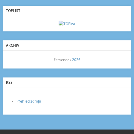
TOPLIST
ARCHIV
<<
červenec /
2026
>>
RSS
Přehled zdrojů