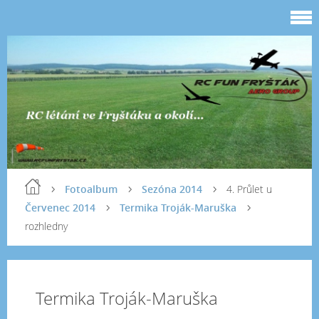
Fotoalbum
Sezóna 2014
4. Průlet u
Červenec 2014
Termika Troják-Maruška
rozhledny
Termika Troják-Maruška