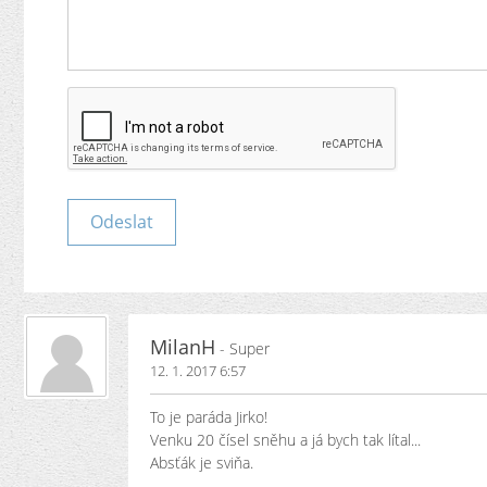
MilanH
- Super
12. 1. 2017 6:57
To je paráda Jirko!
Venku 20 čísel sněhu a já bych tak lítal...
Absťák je sviňa.