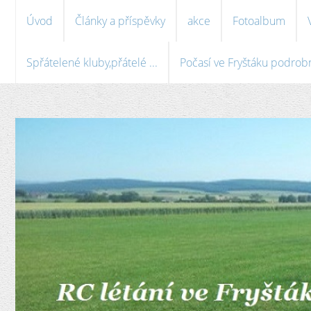
Úvod
Články a příspěvky
akce
Fotoalbum
Spřátelené kluby,přátelé ...
Počasí ve Fryštáku podrobně