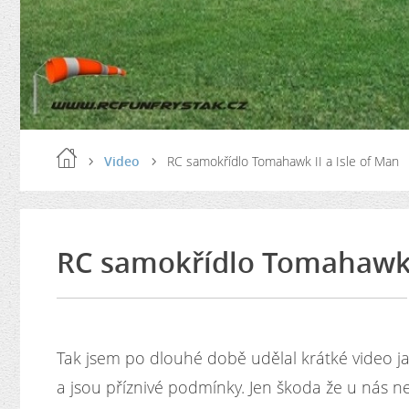
Video
RC samokřídlo Tomahawk II a Isle of Man
RC samokřídlo Tomahawk I
Tak jsem po dlouhé době udělal krátké video j
a jsou příznivé podmínky. Jen škoda že u nás n