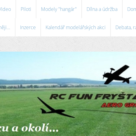
Video
Piloti
Modely "hangár"
Dílna a údržba
Dom
ji...
Inzerce
Kalendář modelářských akci
Debata, r