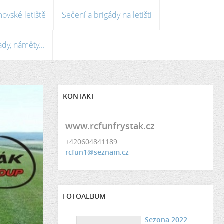
ovské letiště
Sečení a brigády na letišti
ady, náměty...
KONTAKT
www.rcfunfrystak.cz
+420604841189
rcfun1@seznam.cz
FOTOALBUM
Sezona 2022