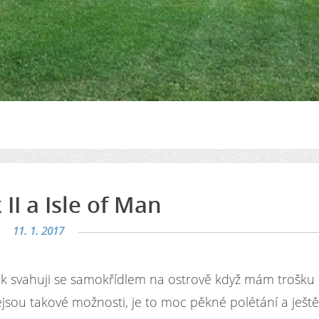
I a Isle of Man
11. 1. 2017
ak svahuji se samokřídlem na ostrově když mám trošku
ejsou takové možnosti, je to moc pěkné polétání a ještě