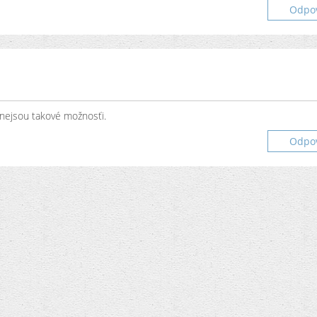
Odpo
 nejsou takové možnosťi.
Odpo