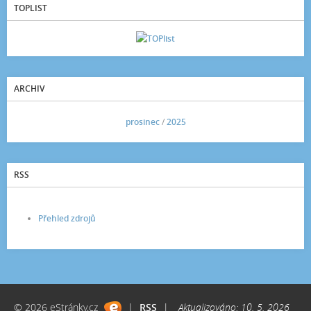
TOPLIST
ARCHIV
<<
prosinec
/
2025
>>
RSS
Přehled zdrojů
© 2026 eStránky.cz
|
RSS
|
Aktualizováno: 10. 5. 2026