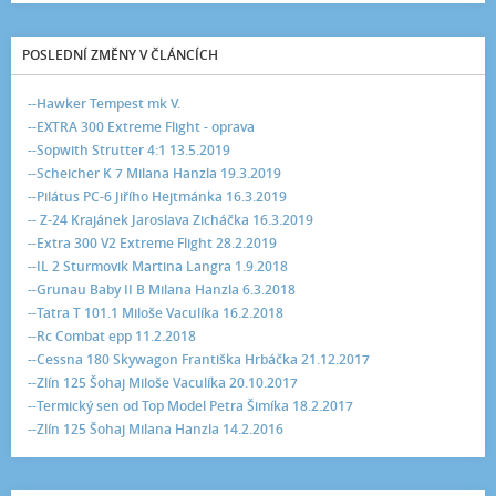
POSLEDNÍ ZMĚNY V ČLÁNCÍCH
--Hawker Tempest mk V.
--EXTRA 300 Extreme Flight - oprava
--Sopwith Strutter 4:1 13.5.2019
--Scheicher K 7 Milana Hanzla 19.3.2019
--Pilátus PC-6 Jiřího Hejtmánka 16.3.2019
-- Z-24 Krajánek Jaroslava Zicháčka 16.3.2019
--Extra 300 V2 Extreme Flight 28.2.2019
--IL 2 Sturmovik Martina Langra 1.9.2018
--Grunau Baby II B Milana Hanzla 6.3.2018
--Tatra T 101.1 Miloše Vaculíka 16.2.2018
--Rc Combat epp 11.2.2018
--Cessna 180 Skywagon Františka Hrbáčka 21.12.2017
--Zlín 125 Šohaj Miloše Vaculíka 20.10.2017
--Termický sen od Top Model Petra Šimíka 18.2.2017
--Zlín 125 Šohaj Milana Hanzla 14.2.2016