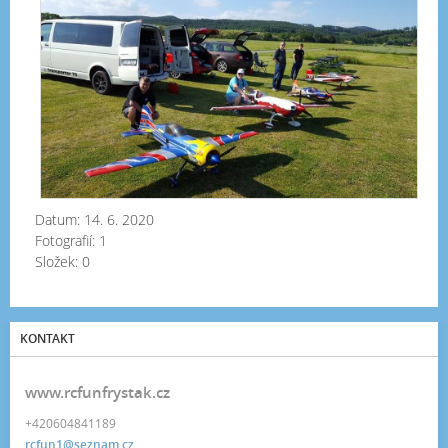
3.6
Datum:
14. 6. 2020
Fotografií:
1
Složek:
0
KONTAKT
www.rcfunfrystak.cz
+420604841189
rcfun1@seznam.cz