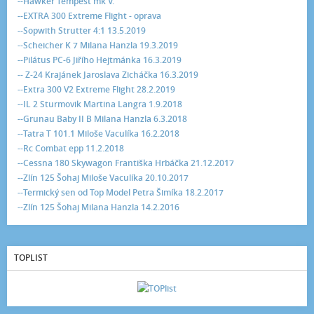
--Hawker Tempest mk V.
--EXTRA 300 Extreme Flight - oprava
--Sopwith Strutter 4:1 13.5.2019
--Scheicher K 7 Milana Hanzla 19.3.2019
--Pilátus PC-6 Jiřího Hejtmánka 16.3.2019
-- Z-24 Krajánek Jaroslava Zicháčka 16.3.2019
--Extra 300 V2 Extreme Flight 28.2.2019
--IL 2 Sturmovik Martina Langra 1.9.2018
--Grunau Baby II B Milana Hanzla 6.3.2018
--Tatra T 101.1 Miloše Vaculíka 16.2.2018
--Rc Combat epp 11.2.2018
--Cessna 180 Skywagon Františka Hrbáčka 21.12.2017
--Zlín 125 Šohaj Miloše Vaculíka 20.10.2017
--Termický sen od Top Model Petra Šimíka 18.2.2017
--Zlín 125 Šohaj Milana Hanzla 14.2.2016
TOPLIST