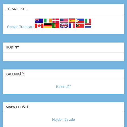
. TRANSLATE .
Google Translate
HODINY
KALENDÁŘ
Kalendář
MAPA LETIŠTĚ
Najde nás zde