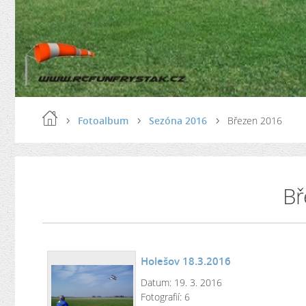
Fotoalbum
Sezóna 2016
Březen 2016
Bř
Holešov 18.3.2016
Datum:
19. 3. 2016
Fotografií:
6