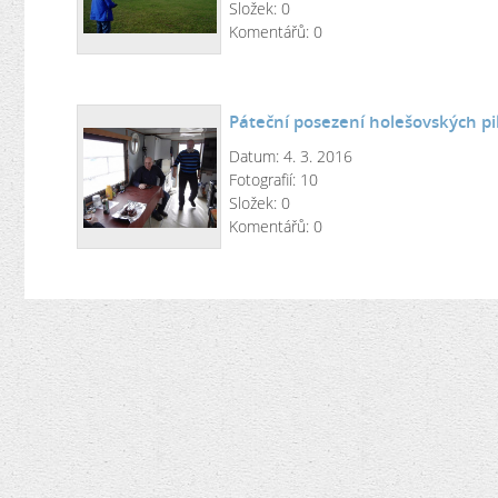
Složek:
0
Komentářů:
0
Páteční posezení holešovských pil
Datum:
4. 3. 2016
Fotografií:
10
Složek:
0
Komentářů:
0