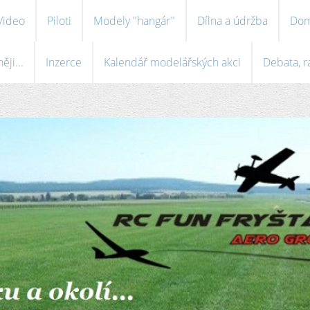
Video
Piloti
Modely "hangár"
Dílna a údržba
Dom
ji...
Inzerce
Kalendář modelářských akci
Debata, r