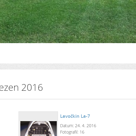
ezen 2016
Lavočkin La-7
Datum:
24. 4. 2016
Fotografií:
16