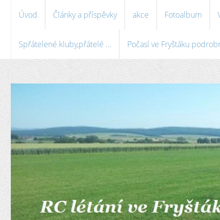
Úvod
Články a příspěvky
akce
Fotoalbum
Spřátelené kluby,přátelé ...
Počasí ve Fryštáku podrobně