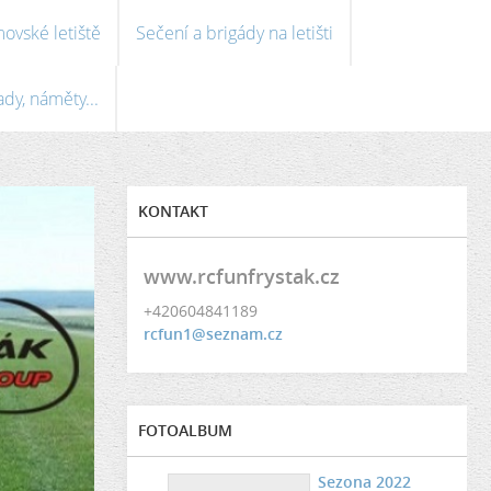
ovské letiště
Sečení a brigády na letišti
ady, náměty...
KONTAKT
www.rcfunfrystak.cz
+420604841189
rcfun1@seznam.cz
FOTOALBUM
Sezona 2022