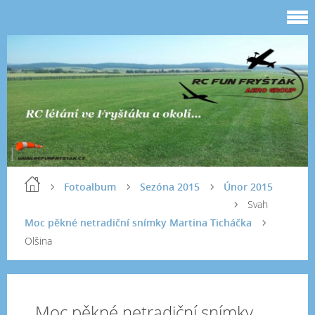
Fotoalbum
Sezóna 2015
Únor 2015
Svah
Moc pěkné netradiční snímky Martina Ticháčka
Olšina
Moc pěkné netradiční snímky