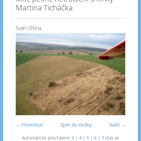
Martina Ticháčka
Svah Olšina
← Předchozí
Zpět do složky
Další →
Automatické procházení:
3
|
4
|
5
|
6
|
7
(čas ve