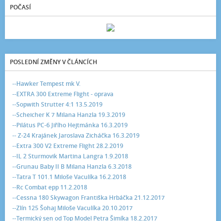
POČASÍ
POSLEDNÍ ZMĚNY V ČLÁNCÍCH
--Hawker Tempest mk V.
--EXTRA 300 Extreme Flight - oprava
--Sopwith Strutter 4:1 13.5.2019
--Scheicher K 7 Milana Hanzla 19.3.2019
--Pilátus PC-6 Jiřího Hejtmánka 16.3.2019
-- Z-24 Krajánek Jaroslava Zicháčka 16.3.2019
--Extra 300 V2 Extreme Flight 28.2.2019
--IL 2 Sturmovik Martina Langra 1.9.2018
--Grunau Baby II B Milana Hanzla 6.3.2018
--Tatra T 101.1 Miloše Vaculíka 16.2.2018
--Rc Combat epp 11.2.2018
--Cessna 180 Skywagon Františka Hrbáčka 21.12.2017
--Zlín 125 Šohaj Miloše Vaculíka 20.10.2017
--Termický sen od Top Model Petra Šimíka 18.2.2017