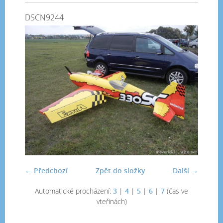
DSCN9244
← Předchozí
Zpět do složky
Další →
Automatické procházení:
3
|
4
|
5
|
6
|
7
(čas ve
vteřinách)