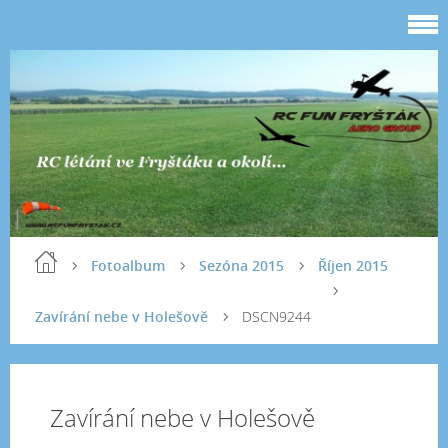
Fotoalbum
Sezóna 2015
Říjen 2015
Zavírání nebe v Holešově
DSCN9244
Zavírání nebe v Holešově