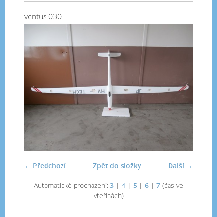
ventus 030
← Předchozí
Zpět do složky
Další →
Automatické procházení:
3
|
4
|
5
|
6
|
7
(čas ve
vteřinách)