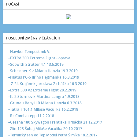
POČASÍ
POSLEDNÍ ZMĚNY V ČLÁNCÍCH
--Hawker Tempest mk V.
--EXTRA 300 Extreme Flight - oprava
--Sopwith Strutter 4:1 13.5.2019
--Scheicher K 7 Milana Hanzla 19.3.2019
--Pilátus PC-6 Jiřího Hejtmánka 16.3.2019
-- Z-24 Krajánek Jaroslava Zicháčka 16.3.2019
--Extra 300 V2 Extreme Flight 28.2.2019
--IL 2 Sturmovik Martina Langra 1.9.2018
--Grunau Baby II B Milana Hanzla 6.3.2018
--Tatra T 101.1 Miloše Vaculíka 16.2.2018
--Rc Combat epp 11.2.2018
--Cessna 180 Skywagon Františka Hrbáčka 21.12.2017
--Zlín 125 Šohaj Miloše Vaculíka 20.10.2017
--Termický sen od Top Model Petra Šimíka 18.2.2017