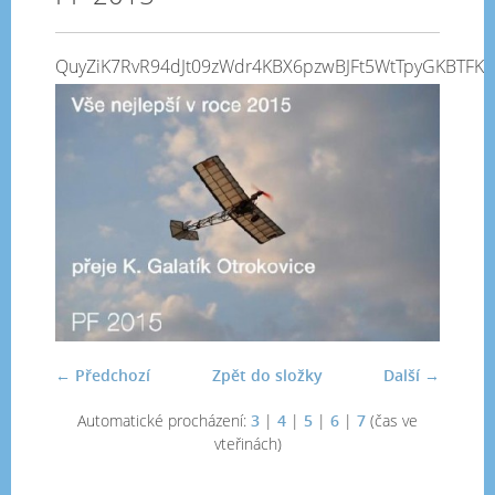
QuyZiK7RvR94dJt09zWdr4KBX6pzwBJFt5WtTpyGKBTFK
← Předchozí
Zpět do složky
Další →
Automatické procházení:
3
|
4
|
5
|
6
|
7
(čas ve
vteřinách)