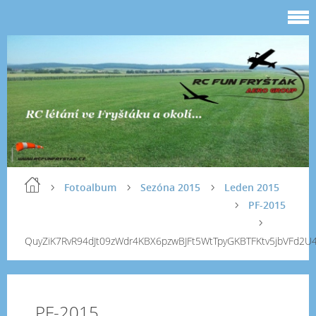
Fotoalbum
Sezóna 2015
Leden 2015
PF-2015
QuyZiK7RvR94dJt09zWdr4KBX6pzwBJFt5WtTpyGKBTFKtv5jbVFd2
PF-2015