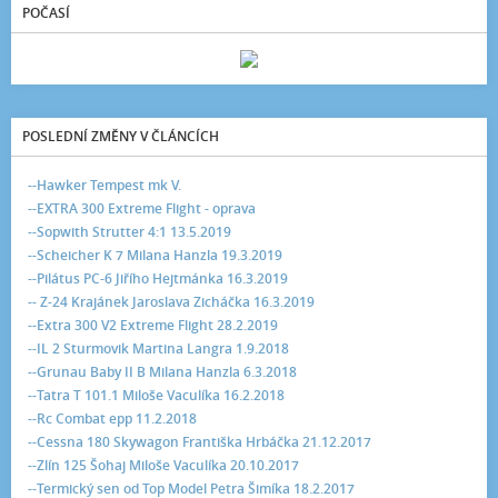
POČASÍ
POSLEDNÍ ZMĚNY V ČLÁNCÍCH
--Hawker Tempest mk V.
--EXTRA 300 Extreme Flight - oprava
--Sopwith Strutter 4:1 13.5.2019
--Scheicher K 7 Milana Hanzla 19.3.2019
--Pilátus PC-6 Jiřího Hejtmánka 16.3.2019
-- Z-24 Krajánek Jaroslava Zicháčka 16.3.2019
--Extra 300 V2 Extreme Flight 28.2.2019
--IL 2 Sturmovik Martina Langra 1.9.2018
--Grunau Baby II B Milana Hanzla 6.3.2018
--Tatra T 101.1 Miloše Vaculíka 16.2.2018
--Rc Combat epp 11.2.2018
--Cessna 180 Skywagon Františka Hrbáčka 21.12.2017
--Zlín 125 Šohaj Miloše Vaculíka 20.10.2017
--Termický sen od Top Model Petra Šimíka 18.2.2017