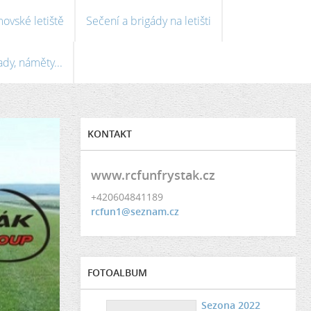
ovské letiště
Sečení a brigády na letišti
ady, náměty...
KONTAKT
www.rcfunfrystak.cz
+420604841189
rcfun1@seznam.cz
FOTOALBUM
Sezona 2022