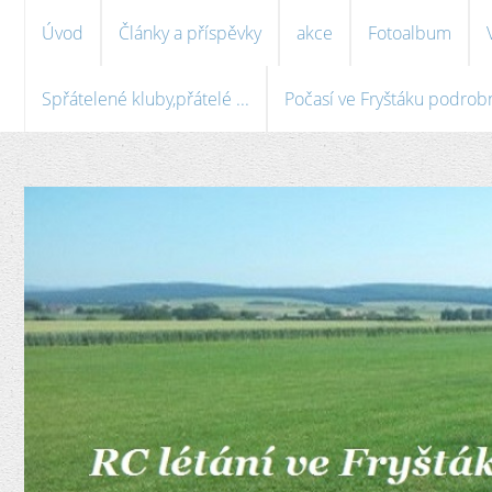
Úvod
Články a příspěvky
akce
Fotoalbum
Spřátelené kluby,přátelé ...
Počasí ve Fryštáku podrobně