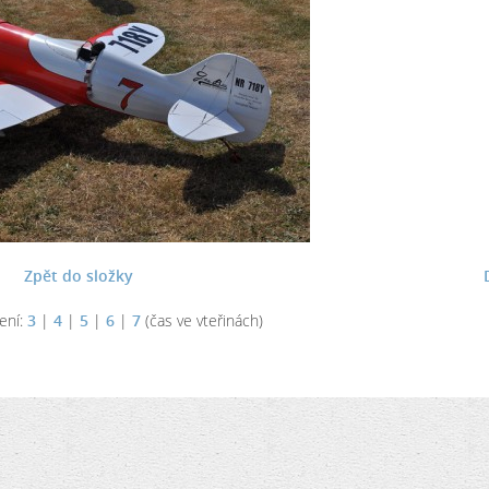
Zpět do složky
ení:
3
|
4
|
5
|
6
|
7
(čas ve vteřinách)