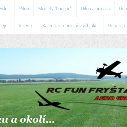
Video
Piloti
Modely "hangár"
Dílna a údržba
Dom
ji...
Inzerce
Kalendář modelářských akci
Debata, r