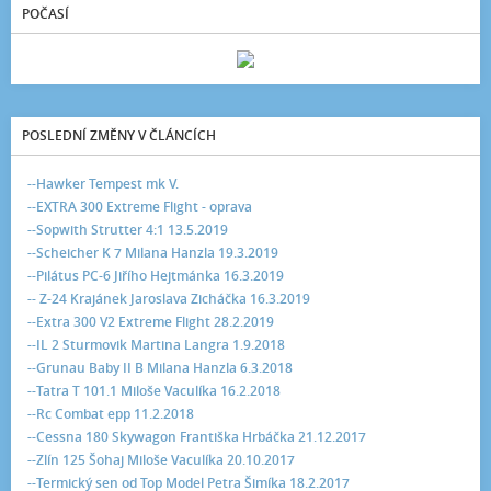
POČASÍ
POSLEDNÍ ZMĚNY V ČLÁNCÍCH
--Hawker Tempest mk V.
--EXTRA 300 Extreme Flight - oprava
--Sopwith Strutter 4:1 13.5.2019
--Scheicher K 7 Milana Hanzla 19.3.2019
--Pilátus PC-6 Jiřího Hejtmánka 16.3.2019
-- Z-24 Krajánek Jaroslava Zicháčka 16.3.2019
--Extra 300 V2 Extreme Flight 28.2.2019
--IL 2 Sturmovik Martina Langra 1.9.2018
--Grunau Baby II B Milana Hanzla 6.3.2018
--Tatra T 101.1 Miloše Vaculíka 16.2.2018
--Rc Combat epp 11.2.2018
--Cessna 180 Skywagon Františka Hrbáčka 21.12.2017
--Zlín 125 Šohaj Miloše Vaculíka 20.10.2017
--Termický sen od Top Model Petra Šimíka 18.2.2017