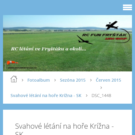
Fotoalbum
Sezóna 2015
Červen 2015
Svahové létání na hoře Krížna - SK
DSC_1448
Svahové létání na hoře Krížna -
SK