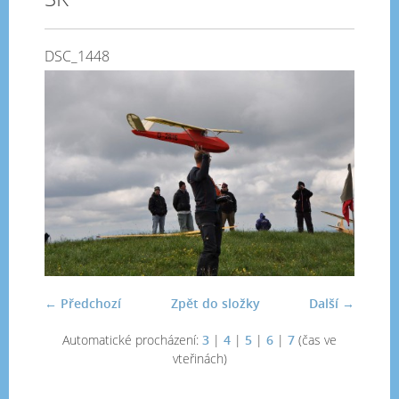
DSC_1448
← Předchozí
Zpět do složky
Další →
Automatické procházení:
3
|
4
|
5
|
6
|
7
(čas ve
vteřinách)