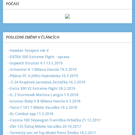
POČASÍ
POSLEDNÍ ZMĚNY V ČLÁNCÍCH
--Hawker Tempest mk V.
--EXTRA 300 Extreme Flight - oprava
--Sopwith Strutter 4:1 13.5.2019
--Scheicher K 7 Milana Hanzla 19.3.2019
--Pilátus PC-6 Jiřího Hejtmánka 16.3.2019
-- Z-24 Krajánek Jaroslava Zicháčka 16.3.2019
--Extra 300 V2 Extreme Flight 28.2.2019
--IL 2 Sturmovik Martina Langra 1.9.2018
--Grunau Baby II B Milana Hanzla 6.3.2018
--Tatra T 101.1 Miloše Vaculíka 16.2.2018
--Rc Combat epp 11.2.2018
--Cessna 180 Skywagon Františka Hrbáčka 21.12.2017
--Zlín 125 Šohaj Miloše Vaculíka 20.10.2017
--Termický sen od Top Model Petra Šimíka 18.2.2017