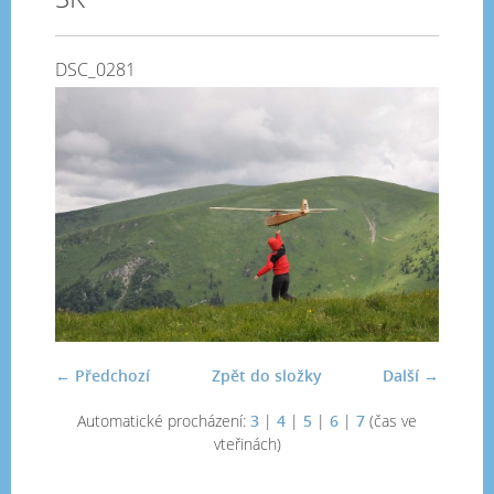
DSC_0281
← Předchozí
Zpět do složky
Další →
Automatické procházení:
3
|
4
|
5
|
6
|
7
(čas ve
vteřinách)