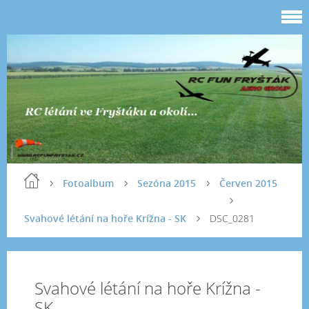
Fotoalbum
Sezóna 2015
Červen 2015
Svahové létání na hoře Krížna - SK
DSC_0281
Svahové létání na hoře Krížna -
SK