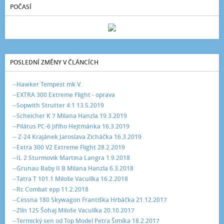
POČASÍ
POSLEDNÍ ZMĚNY V ČLÁNCÍCH
--Hawker Tempest mk V.
--EXTRA 300 Extreme Flight - oprava
--Sopwith Strutter 4:1 13.5.2019
--Scheicher K 7 Milana Hanzla 19.3.2019
--Pilátus PC-6 Jiřího Hejtmánka 16.3.2019
-- Z-24 Krajánek Jaroslava Zicháčka 16.3.2019
--Extra 300 V2 Extreme Flight 28.2.2019
--IL 2 Sturmovik Martina Langra 1.9.2018
--Grunau Baby II B Milana Hanzla 6.3.2018
--Tatra T 101.1 Miloše Vaculíka 16.2.2018
--Rc Combat epp 11.2.2018
--Cessna 180 Skywagon Františka Hrbáčka 21.12.2017
--Zlín 125 Šohaj Miloše Vaculíka 20.10.2017
--Termický sen od Top Model Petra Šimíka 18.2.2017