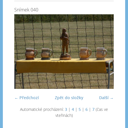
Snímek 040
← Předchozí
Zpět do složky
Další →
Automatické procházení:
3
|
4
|
5
|
6
|
7
(čas ve
vteřinách)