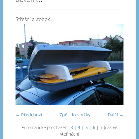
Střešní autobox
← Předchozí
Zpět do složky
Další →
Automatické procházení:
3
|
4
|
5
|
6
|
7
(čas ve
vteřinách)