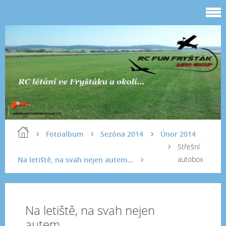
Fotoalbum
Sezóna 2014
Únor 2014
Střešní
autobox
Na letiště, na svah nejen autem...
Na letiště, na svah nejen
autem...