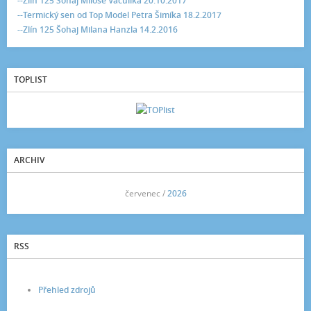
--Zlín 125 Šohaj Miloše Vaculíka 20.10.2017
--Termický sen od Top Model Petra Šimíka 18.2.2017
--Zlín 125 Šohaj Milana Hanzla 14.2.2016
TOPLIST
ARCHIV
<<
červenec /
2026
>>
RSS
Přehled zdrojů