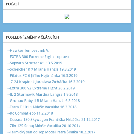
POČASÍ
POSLEDNÍ ZMĚNY V ČLÁNCÍCH
--Hawker Tempest mk V.
--EXTRA 300 Extreme Flight - oprava
--Sopwith Strutter 4:1 13.5.2019
--Scheicher K 7 Milana Hanzla 19.3.2019
--Pilátus PC-6 Jiřího Hejtmánka 16.3.2019
-- Z-24 Krajánek Jaroslava Zicháčka 16.3.2019
--Extra 300 V2 Extreme Flight 28.2.2019
--IL 2 Sturmovik Martina Langra 1.9.2018
--Grunau Baby II B Milana Hanzla 6.3.2018
--Tatra T 101.1 Miloše Vaculíka 16.2.2018
--Rc Combat epp 11.2.2018
--Cessna 180 Skywagon Františka Hrbáčka 21.12.2017
--Zlín 125 Šohaj Miloše Vaculíka 20.10.2017
--Termický sen od Top Model Petra Šimíka 18.2.2017