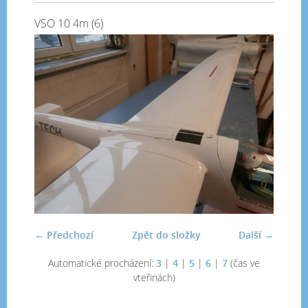
VSO 10 4m (6)
← Předchozí
Zpět do složky
Další →
Automatické procházení:
3
|
4
|
5
|
6
|
7
(čas ve
vteřinách)