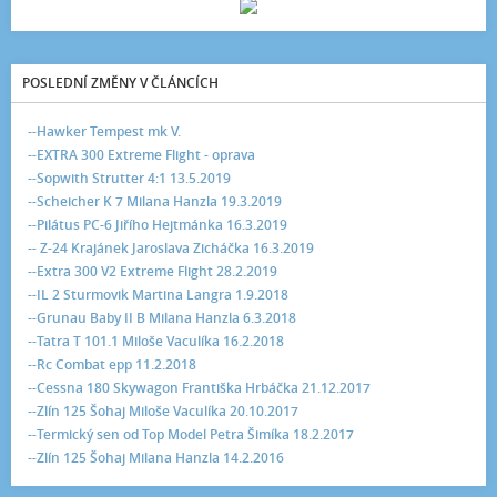
POSLEDNÍ ZMĚNY V ČLÁNCÍCH
--Hawker Tempest mk V.
--EXTRA 300 Extreme Flight - oprava
--Sopwith Strutter 4:1 13.5.2019
--Scheicher K 7 Milana Hanzla 19.3.2019
--Pilátus PC-6 Jiřího Hejtmánka 16.3.2019
-- Z-24 Krajánek Jaroslava Zicháčka 16.3.2019
--Extra 300 V2 Extreme Flight 28.2.2019
--IL 2 Sturmovik Martina Langra 1.9.2018
--Grunau Baby II B Milana Hanzla 6.3.2018
--Tatra T 101.1 Miloše Vaculíka 16.2.2018
--Rc Combat epp 11.2.2018
--Cessna 180 Skywagon Františka Hrbáčka 21.12.2017
--Zlín 125 Šohaj Miloše Vaculíka 20.10.2017
--Termický sen od Top Model Petra Šimíka 18.2.2017
--Zlín 125 Šohaj Milana Hanzla 14.2.2016