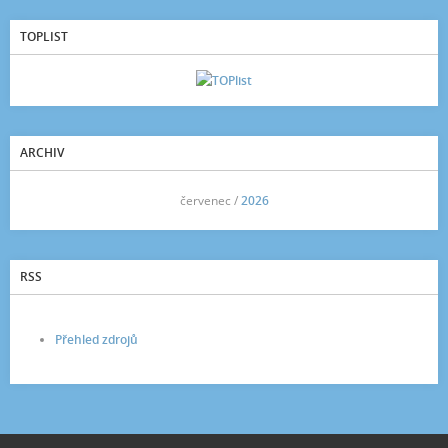
TOPLIST
ARCHIV
<<
červenec /
2026
>>
RSS
Přehled zdrojů