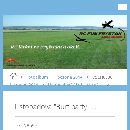
Fotoalbum
Sezóna 2014
DSCN8586
Listopad 2014
Listopadová "Buřt párty" ...
Listopadová "Buřt párty" ...
DSCN8586