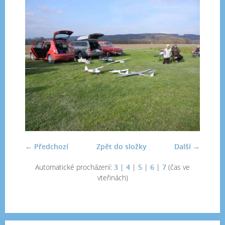
← Předchozí
Zpět do složky
Další →
Automatické procházení:
3
|
4
|
5
|
6
|
7
(čas ve
vteřinách)