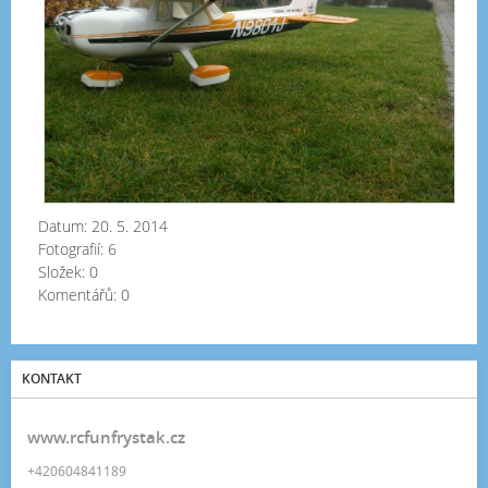
Datum:
20. 5. 2014
Fotografií:
6
Složek:
0
Komentářů:
0
KONTAKT
www.rcfunfrystak.cz
+420604841189