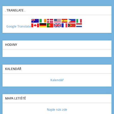
. TRANSLATE .
Google Translate
HODINY
KALENDÁŘ
Kalendář
MAPA LETIŠTĚ
Najde nás zde