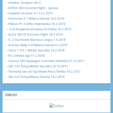
--Hawker Tempest mk V.
--EXTRA 300 Extreme Flight - oprava
--Sopwith Strutter 4:1 13.5.2019
--Scheicher K 7 Milana Hanzla 19.3.2019
--Pilátus PC-6 Jiřího Hejtmánka 16.3.2019
-- Z-24 Krajánek Jaroslava Zicháčka 16.3.2019
--Extra 300 V2 Extreme Flight 28.2.2019
--IL 2 Sturmovik Martina Langra 1.9.2018
--Grunau Baby II B Milana Hanzla 6.3.2018
--Tatra T 101.1 Miloše Vaculíka 16.2.2018
--Rc Combat epp 11.2.2018
--Cessna 180 Skywagon Františka Hrbáčka 21.12.2017
--Zlín 125 Šohaj Miloše Vaculíka 20.10.2017
--Termický sen od Top Model Petra Šimíka 18.2.2017
--Zlín 125 Šohaj Milana Hanzla 14.2.2016
TOPLIST