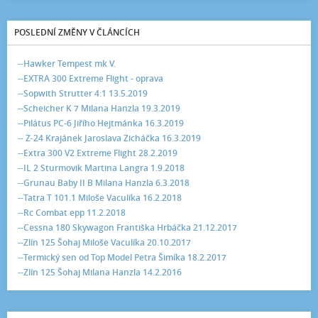
POSLEDNÍ ZMĚNY V ČLÁNCÍCH
--Hawker Tempest mk V.
--EXTRA 300 Extreme Flight - oprava
--Sopwith Strutter 4:1 13.5.2019
--Scheicher K 7 Milana Hanzla 19.3.2019
--Pilátus PC-6 Jiřího Hejtmánka 16.3.2019
-- Z-24 Krajánek Jaroslava Zicháčka 16.3.2019
--Extra 300 V2 Extreme Flight 28.2.2019
--IL 2 Sturmovik Martina Langra 1.9.2018
--Grunau Baby II B Milana Hanzla 6.3.2018
--Tatra T 101.1 Miloše Vaculíka 16.2.2018
--Rc Combat epp 11.2.2018
--Cessna 180 Skywagon Františka Hrbáčka 21.12.2017
--Zlín 125 Šohaj Miloše Vaculíka 20.10.2017
--Termický sen od Top Model Petra Šimíka 18.2.2017
--Zlín 125 Šohaj Milana Hanzla 14.2.2016