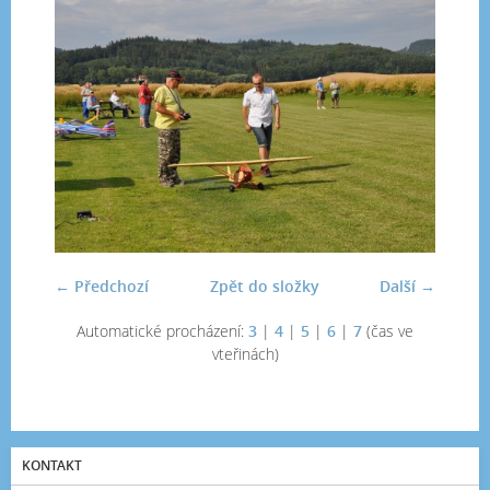
← Předchozí
Zpět do složky
Další →
Automatické procházení:
3
|
4
|
5
|
6
|
7
(čas ve
vteřinách)
KONTAKT