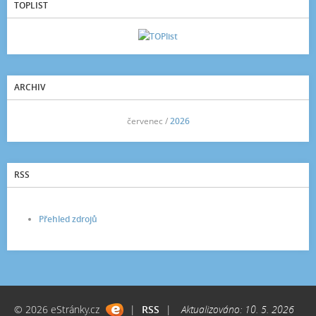
TOPLIST
ARCHIV
<<
červenec /
2026
>>
RSS
Přehled zdrojů
© 2026 eStránky.cz
|
RSS
|
Aktualizováno: 10. 5. 2026