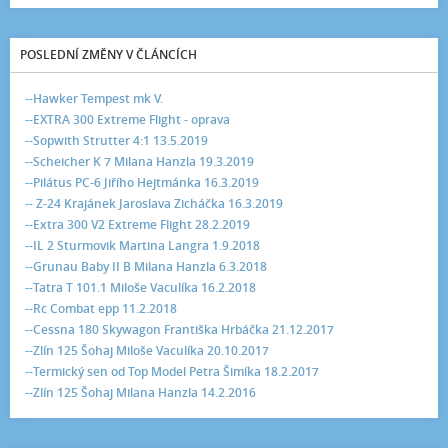
POSLEDNÍ ZMĚNY V ČLÁNCÍCH
--Hawker Tempest mk V.
--EXTRA 300 Extreme Flight - oprava
--Sopwith Strutter 4:1 13.5.2019
--Scheicher K 7 Milana Hanzla 19.3.2019
--Pilátus PC-6 Jiřího Hejtmánka 16.3.2019
-- Z-24 Krajánek Jaroslava Zicháčka 16.3.2019
--Extra 300 V2 Extreme Flight 28.2.2019
--IL 2 Sturmovik Martina Langra 1.9.2018
--Grunau Baby II B Milana Hanzla 6.3.2018
--Tatra T 101.1 Miloše Vaculíka 16.2.2018
--Rc Combat epp 11.2.2018
--Cessna 180 Skywagon Františka Hrbáčka 21.12.2017
--Zlín 125 Šohaj Miloše Vaculíka 20.10.2017
--Termický sen od Top Model Petra Šimíka 18.2.2017
--Zlín 125 Šohaj Milana Hanzla 14.2.2016