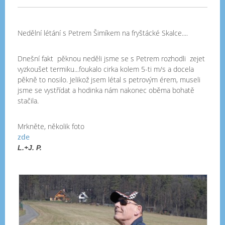
Nedělní létání s Petrem Šimíkem na fryštácké Skalce....
Dnešní fakt pěknou neděli jsme se s Petrem rozhodli zejet
vyzkoušet termiku...foukalo cirka kolem 5-ti m/s a docela
pěkně to nosilo. Jelikož jsem létal s petrovým érem, museli
jsme se vystřídat a hodinka nám nakonec oběma bohatě
stačila.
Mrkněte, několik foto
zde
L.+J. P.