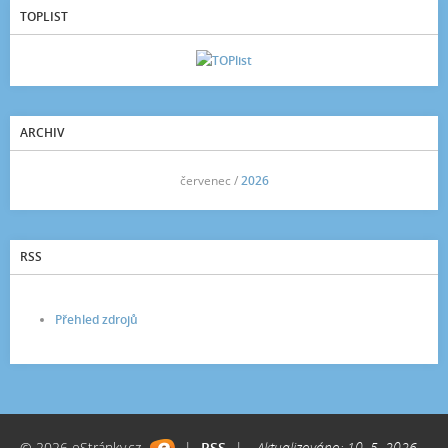
TOPLIST
ARCHIV
<<
červenec /
2026
>>
RSS
Přehled zdrojů
© 2026 eStránky.cz
|
RSS
|
Aktualizováno: 10. 5. 2026