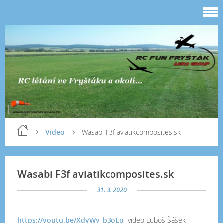
Video
Wasabi F3f aviatikcomposites.sk
Wasabi F3f aviatikcomposites.sk
31. 3. 2020
https://youtu.be/XdyWy_b3oEo
video Luboš Šášek