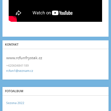
KONTAKT
www.rcfunfrystak.cz
+420604841189
rcfun1@seznam.cz
FOTOALBUM
Sezona 2022