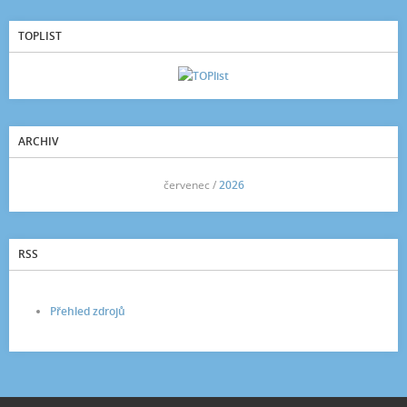
TOPLIST
ARCHIV
<<
červenec /
2026
>>
RSS
Přehled zdrojů