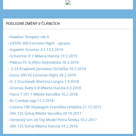
POSLEDNÍ ZMĚNY V ČLÁNCÍCH
--Hawker Tempest mk V.
--EXTRA 300 Extreme Flight - oprava
--Sopwith Strutter 4:1 13.5.2019
--Scheicher K 7 Milana Hanzla 19.3.2019
--Pilátus PC-6 Jiřího Hejtmánka 16.3.2019
-- Z-24 Krajánek Jaroslava Zicháčka 16.3.2019
--Extra 300 V2 Extreme Flight 28.2.2019
--IL 2 Sturmovik Martina Langra 1.9.2018
--Grunau Baby II B Milana Hanzla 6.3.2018
--Tatra T 101.1 Miloše Vaculíka 16.2.2018
--Rc Combat epp 11.2.2018
--Cessna 180 Skywagon Františka Hrbáčka 21.12.2017
--Zlín 125 Šohaj Miloše Vaculíka 20.10.2017
--Termický sen od Top Model Petra Šimíka 18.2.2017
--Zlín 125 Šohaj Milana Hanzla 14.2.2016