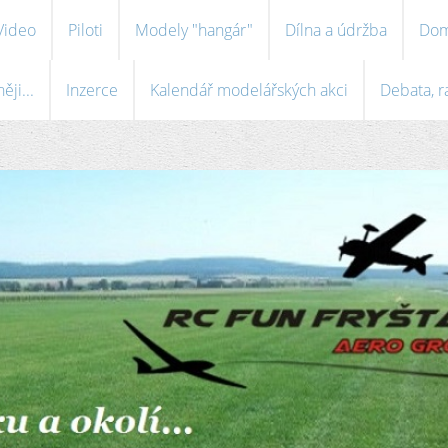
Video
Piloti
Modely "hangár"
Dílna a údržba
Dom
ji...
Inzerce
Kalendář modelářských akci
Debata, r