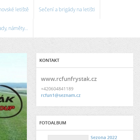
ovské letiště
Sečení a brigády na letišti
ady, náměty...
KONTAKT
www.rcfunfrystak.cz
+420604841189
rcfun1@seznam.cz
FOTOALBUM
Sezona 2022