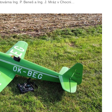
továrna Ing. P. Beneš a Ing. J. Mráz v Chocni…