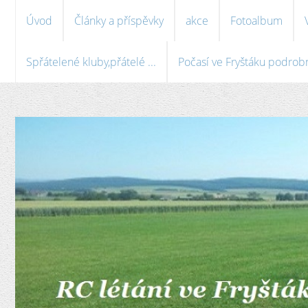
Úvod
Články a příspěvky
akce
Fotoalbum
Spřátelené kluby,přátelé ...
Počasí ve Fryštáku podrobně