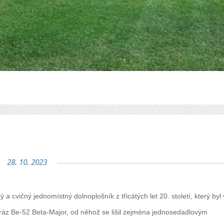
28. 10. 2023
cvičný jednomístný dolnoplošník z třicátých let 20. století, který byl 
Mráz Be-52 Beta-Major, od něhož se lišil zejména jednosedadlovým