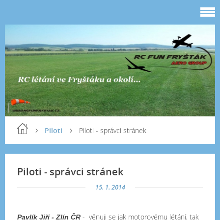
Piloti
Piloti - správci stránek
Piloti - správci stránek
15. 1. 2014
-
věnuji se jak motorovému létání, tak
Pavlík Jiří -
Zlín ČR