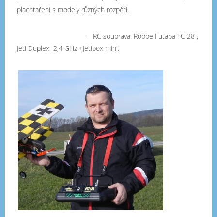
plachtaření s modely různých rozpětí.
- RC souprava: Robbe Futaba FC 28 ,
Jeti Duplex 2,4 GHz +Jetibox mini.