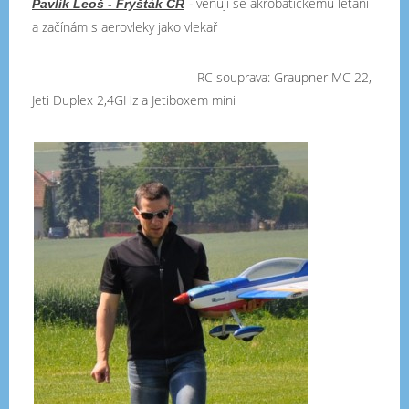
-
věnuji se akrobatickému létání
Pavlík Leoš - Fryšták ČR
a začínám s aerovleky jako vlekař
- RC souprava: Graupner MC 22,
Jeti Duplex 2,4GHz a Jetiboxem mini