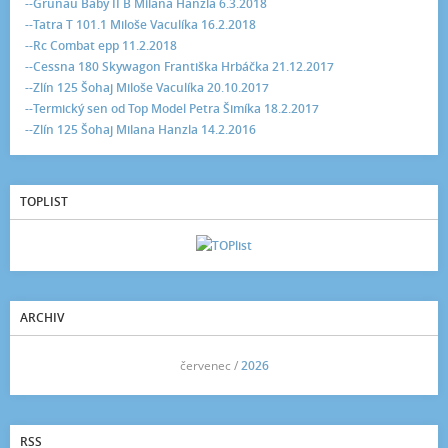
--Grunau Baby II B Milana Hanzla 6.3.2018
--Tatra T 101.1 Miloše Vaculíka 16.2.2018
--Rc Combat epp 11.2.2018
--Cessna 180 Skywagon Františka Hrbáčka 21.12.2017
--Zlín 125 Šohaj Miloše Vaculíka 20.10.2017
--Termický sen od Top Model Petra Šimíka 18.2.2017
--Zlín 125 Šohaj Milana Hanzla 14.2.2016
TOPLIST
ARCHIV
<<
červenec /
2026
>>
RSS