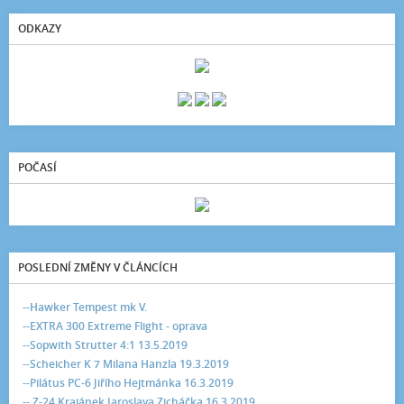
ODKAZY
POČASÍ
POSLEDNÍ ZMĚNY V ČLÁNCÍCH
--Hawker Tempest mk V.
--EXTRA 300 Extreme Flight - oprava
--Sopwith Strutter 4:1 13.5.2019
--Scheicher K 7 Milana Hanzla 19.3.2019
--Pilátus PC-6 Jiřího Hejtmánka 16.3.2019
-- Z-24 Krajánek Jaroslava Zicháčka 16.3.2019