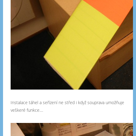
Instalace táhel a seřízení ne střed i když souprava umožňuje
veškeré funkce....