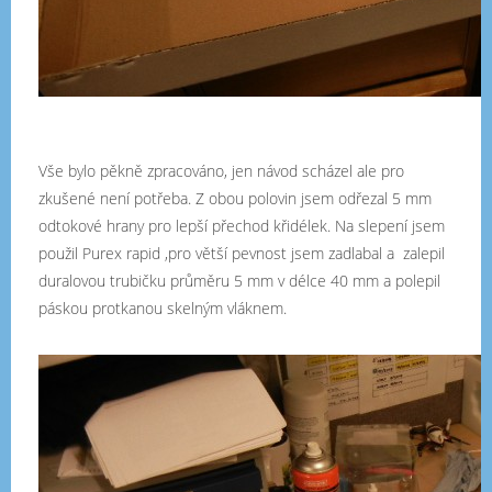
Vše bylo pěkně zpracováno, jen návod scházel ale pro
zkušené není potřeba. Z obou polovin jsem odřezal 5 mm
odtokové hrany pro lepší přechod křidélek. Na slepení jsem
použil Purex rapid ,pro větší pevnost jsem zadlabal a zalepil
duralovou trubičku průměru 5 mm v délce 40 mm a polepil
páskou protkanou skelným vláknem.