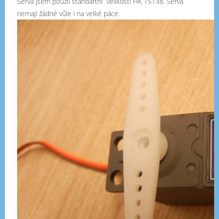
Serva jsem použil standartní velikosti HK 15138. Serva
nemají žádné vůle i na velké páce.