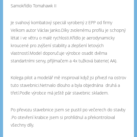
Samokřídlo Tomahawk II
Je svahový kombatový speciál vyrobený z EPP od firmy
Velkom autor Václav Janko.Díky zvolenému profilu je schopný
létat i ve větru o malé rychlosti.Křídlo je aerodynamicky
kroucené pro zvýšení stability a zlepšení letových
vlastností.Model doporučuje výrobce osadit dvěma
standartními servy, příjímačem a 4x tužková baterie( AA).
Kolega pilot a modelář mě inspiroval když jsi přivezl na ostrov
tuto stavebnici.Netrvalo dlouho a byla objednána druhá a
třetí.Podle výrobce má ještě pár stavebnic skladem.
Po převozu stavebnice jsem se pustil po večerech do stavby
.Po otevření krabice jsem si prohlídnul a překontroloval
všechny díly.