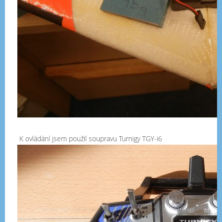
K ovládání jsem použil soupravu Turnigy TGY-i6