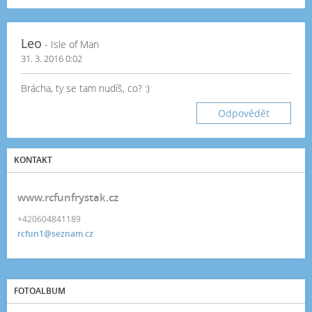
Leo
- Isle of Man
31. 3. 2016 0:02
Brácha, ty se tam nudíš, co? :)
Odpovědět
KONTAKT
www.rcfunfrystak.cz
+420604841189
rcfun1@seznam.cz
FOTOALBUM