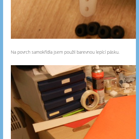
Na povrch samokřídla jsem použil barevnou lepící pásku.