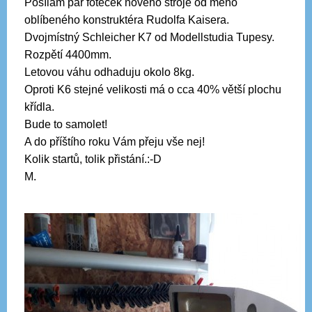
Posílám pár foteček nového stroje od mého
oblíbeného konstruktéra Rudolfa Kaisera.
Dvojmístný Schleicher K7 od Modellstudia Tupesy.
Rozpětí 4400mm.
Letovou váhu odhaduju okolo 8kg.
Oproti K6 stejné velikosti má o cca 40% větší plochu
křídla.
Bude to samolet!
A do příštího roku Vám přeju vše nej!
Kolik startů, tolik přistání.:-D
M.