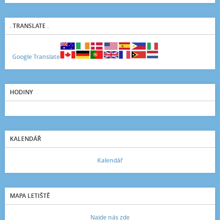
. TRANSLATE .
Google Translate
HODINY
KALENDÁŘ
Kalendář
MAPA LETIŠTĚ
Najde nás zde