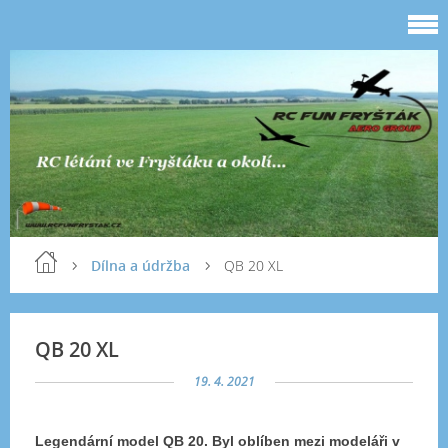
Dílna a údržba
QB 20 XL
QB 20 XL
19. 4. 2021
Legendární model QB 20. Byl oblíben mezi modeláři v