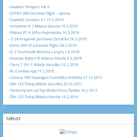
--Hawker Tempest mk V.
--EXTRA 300 Extreme Flight - oprava
--Sopwith Strutter 4:1 13.5.2019
--Scheicher K 7 Milana Hanzla 19.3.2019
--Pilátus PC-6 Jiřího Hejtmánka 16.3.2019
-- Z-24 Krajánek Jaroslava Zicháčka 16.3.2019
--Extra 300 V2 Extreme Flight 28.2.2019
--IL 2 Sturmovik Martina Langra 1.9.2018
--Grunau Baby II B Milana Hanzla 6.3.2018
--Tatra T 101.1 Miloše Vaculíka 16.2.2018
--Rc Combat epp 11.2.2018
--Cessna 180 Skywagon Františka Hrbáčka 21.12.2017
--Zlín 125 Šohaj Miloše Vaculíka 20.10.2017
--Termický sen od Top Model Petra Šimíka 18.2.2017
--Zlín 125 Šohaj Milana Hanzla 14.2.2016
TOPLIST