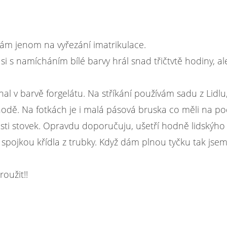
m jenom na vyřezání imatrikulace.
i s namícháním bílé barvy hrál snad třičtvtě hodiny, al
al v barvě forgelátu. Na stříkání používám sadu z Lidlu
hodě. Na fotkách je i malá pásová bruska co měli na p
šesti stovek. Opravdu doporučuju, ušetří hodně lidskýho
e spojkou křídla z trubky. Když dám plnou tyčku tak jse
roužit!!