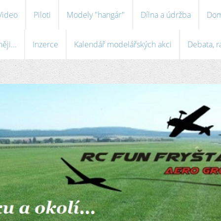
Video
Piloti
Modely "hangár"
Dílna a údržba
Dom
ji...
Inzerce
Kalendář modelářských akci
Debata, r