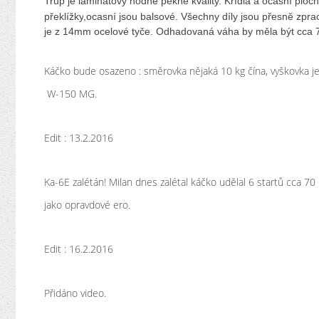
Trup je laminátový hodně pěkné kvality. Křídla a ocasní plo
překlížky
,ocasní jsou balsové. Všechny díly jsou přesně zpra
je z 14mm ocelové tyče. Odhadovaná váha by měla být cca 7
Káčko bude osazeno : směrovka nějaká 10 kg čína, vyškovka j
W-150 MG.
Edit : 13.2.2016
Ka-6E zalétán! Milan dnes zalétal káčko udělal 6 startů cca 70 m
jako opravdové ero.
Edit : 16.2.2016
Přidáno video.