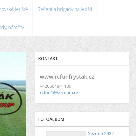
ovské letiště
Sečení a brigády na letišti
ady, náměty...
KONTAKT
www.rcfunfrystak.cz
+420604841189
rcfun1@seznam.cz
FOTOALBUM
Sezona 2022