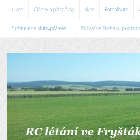
Úvod
Články a příspěvky
akce
Fotoalbum
Spřátelené kluby,přátelé ...
Počasí ve Fryštáku podrobně