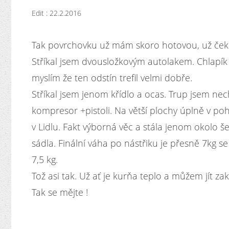
Edit : 22.2.2016
Tak povrchovku už mám skoro hotovou, už čeká
Stříkal jsem dvousložkovým autolakem. Chlapík s
myslím že ten odstín trefil velmi dobře.
Stříkal jsem jenom křídlo a ocas. Trup jsem nech
kompresor +pistoli. Na větší plochy úplně v po
v Lidlu. Fakt výborná věc a stála jenom okolo 
sádla. Finální váha po nástřiku je přesně 7kg s
7,5 kg.
Tož asi tak. Už ať je kurňa teplo a můžem jít zak
Tak se mějte !