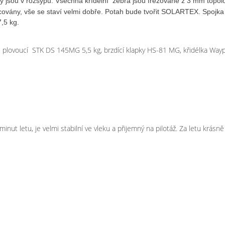
chy jsou v rozsypu. Všechna křídelní žebra jsou frézované z 3 mm topol
covány, vše se staví velmi dobře. Potah bude tvořit SOLARTEX. Spojka 
,5 kg.
e plovoucí STK DS 145MG 5,5 kg, brzdící klapky HS-81 MG, křidélka Way
inut letu, je velmi stabilní ve vleku a přijemný na pilotáž. Za letu krásně