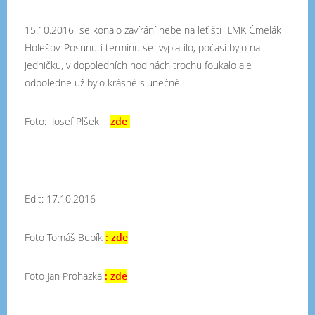
15.10.2016 se konalo zavírání nebe na leťišti LMK Čmelák
Holešov. Posunutí termínu se vyplatilo, počasí bylo na
jedničku, v dopoledních hodinách trochu foukalo ale
odpoledne už bylo krásné slunečné.
Foto: Josef Plšek
zde
Edit:
17.10.2016
Foto Tomáš Bubík
: zde
Foto Jan Prohazka
: zde