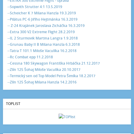
--EXTRA 300 Extreme Flight - oprava
--Sopwith Strutter 4:1 13.5.2019
--Scheicher K 7 Milana Hanzla 19.3.2019
--Pilátus PC-6 Jiřího Hejtmánka 16.3.2019
-- Z-24 Krajánek Jaroslava Zicháčka 16.3.2019
--Extra 300 V2 Extreme Flight 28.2.2019
--IL 2 Sturmovik Martina Langra 1.9.2018
--Grunau Baby II B Milana Hanzla 6.3.2018
--Tatra T 101.1 Miloše Vaculíka 16.2.2018
--Rc Combat epp 11.2.2018
--Cessna 180 Skywagon Františka Hrbáčka 21.12.2017
--Zlín 125 Šohaj Miloše Vaculíka 20.10.2017
--Termický sen od Top Model Petra Šimíka 18.2.2017
--Zlín 125 Šohaj Milana Hanzla 14.2.2016
TOPLIST