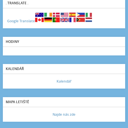
. TRANSLATE .
Google Translate
HODINY
KALENDÁŘ
Kalendář
MAPA LETIŠTĚ
Najde nás zde