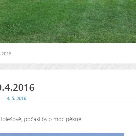
4.2016
0.4.2016
4. 5. 2016
 Holešově, počasí bylo moc pěkné.