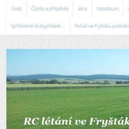
Úvod
Články a příspěvky
akce
Fotoalbum
Spřátelené kluby,přátelé ...
Počasí ve Fryštáku podrobně