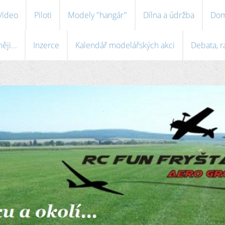
Video
Piloti
Modely "hangár"
Dílna a údržba
Dom
ji...
Inzerce
Kalendář modelářských akci
Debata, r