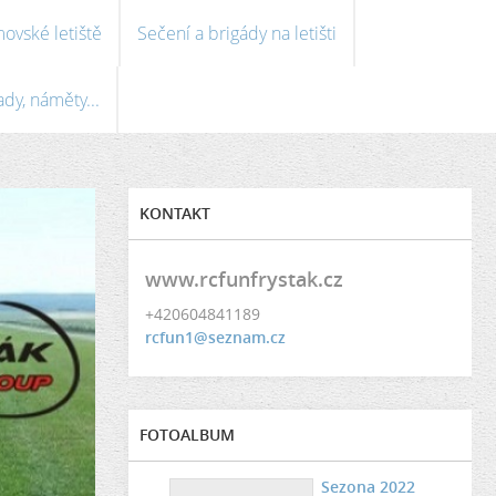
ovské letiště
Sečení a brigády na letišti
ady, náměty...
KONTAKT
www.rcfunfrystak.cz
+420604841189
rcfun1@seznam.cz
FOTOALBUM
Sezona 2022