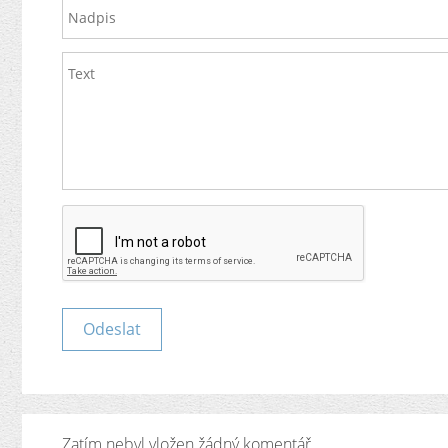
Zatím nebyl vložen žádný komentář