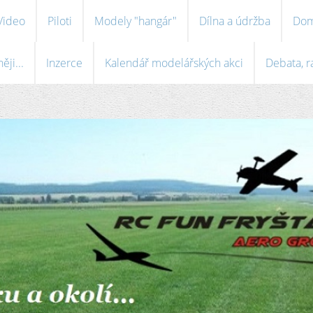
Video
Piloti
Modely "hangár"
Dílna a údržba
Dom
ji...
Inzerce
Kalendář modelářských akci
Debata, r