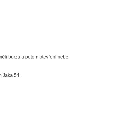
ěli burzu a potom otevření nebe.
 Jaka 54 .