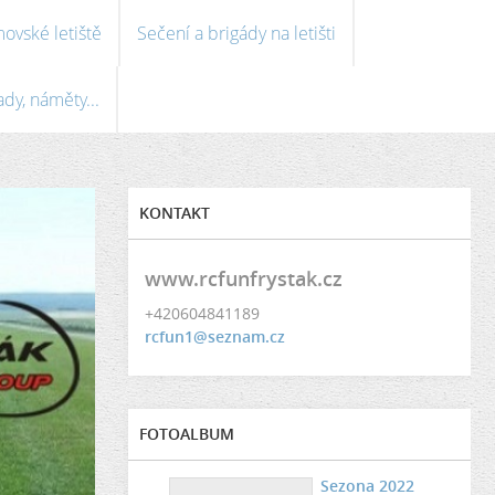
ovské letiště
Sečení a brigády na letišti
ady, náměty...
KONTAKT
www.rcfunfrystak.cz
+420604841189
rcfun1@seznam.cz
FOTOALBUM
Sezona 2022