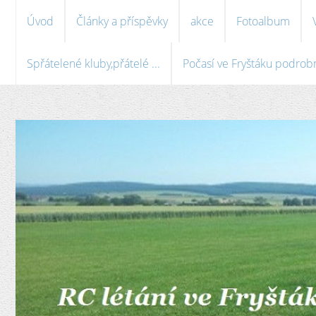
Úvod
Články a příspěvky
akce
Fotoalbum
Spřátelené kluby,přátelé ...
Počasí ve Fryštáku podrobně