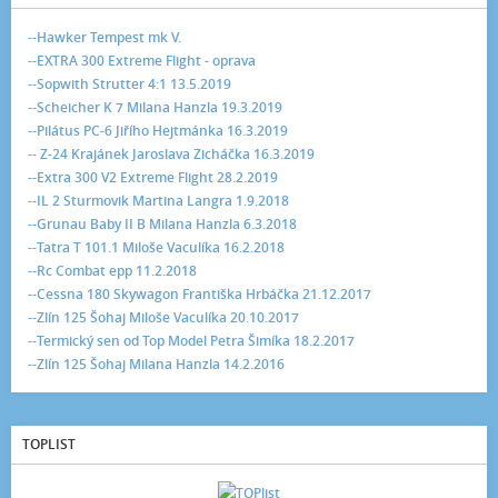
--Hawker Tempest mk V.
--EXTRA 300 Extreme Flight - oprava
--Sopwith Strutter 4:1 13.5.2019
--Scheicher K 7 Milana Hanzla 19.3.2019
--Pilátus PC-6 Jiřího Hejtmánka 16.3.2019
-- Z-24 Krajánek Jaroslava Zicháčka 16.3.2019
--Extra 300 V2 Extreme Flight 28.2.2019
--IL 2 Sturmovik Martina Langra 1.9.2018
--Grunau Baby II B Milana Hanzla 6.3.2018
--Tatra T 101.1 Miloše Vaculíka 16.2.2018
--Rc Combat epp 11.2.2018
--Cessna 180 Skywagon Františka Hrbáčka 21.12.2017
--Zlín 125 Šohaj Miloše Vaculíka 20.10.2017
--Termický sen od Top Model Petra Šimíka 18.2.2017
--Zlín 125 Šohaj Milana Hanzla 14.2.2016
TOPLIST