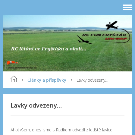
Články a příspěvky
Lavky odvezeny...
Lavky odvezeny...
Ahoj všem, dnes jsme s Radkem odvezli z letiště lavice.