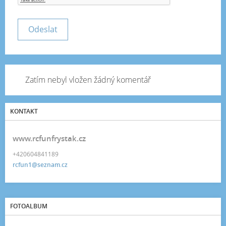
Zatím nebyl vložen žádný komentář
KONTAKT
www.rcfunfrystak.cz
+420604841189
rcfun1@seznam.cz
FOTOALBUM