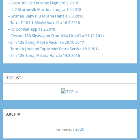
--Extra 300 V2 Extreme Flight 28.2.2019
--IL 2 Sturmovik Martina Langra 1.9.2018
--Grunau Baby II B Milana Hanzla 6.3.2018
--Tatra T 101.1 Miloše Vaculíka 16.2.2018
--Rc Combat epp 11.2.2018
--Cessna 180 Skywagon Františka Hrbáčka 21.12.2017
--Zlín 125 Šohaj Miloše Vaculíka 20.10.2017
--Termický sen od Top Model Petra Šimíka 18.2.2017
--Zlín 125 Šohaj Milana Hanzla 14.2.2016
TOPLIST
ARCHIV
<<
červenec /
2026
>>