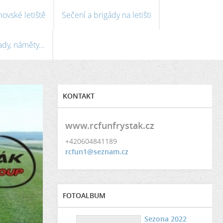
ovské letiště
Sečení a brigády na letišti
ady, náměty...
KONTAKT
www.rcfunfrystak.cz
+420604841189
rcfun1@seznam.cz
FOTOALBUM
Sezona 2022