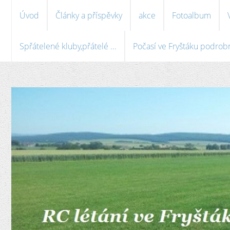
Úvod
Články a příspěvky
akce
Fotoalbum
Spřátelené kluby,přátelé ...
Počasí ve Fryštáku podrobně