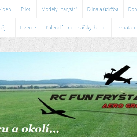
Video
Piloti
Modely "hangár"
Dílna a údržba
Dom
ji...
Inzerce
Kalendář modelářských akci
Debata, r