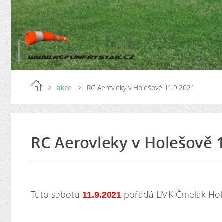
akce
RC Aerovleky v Holešově 11.9.2021
RC Aerovleky v Holešově 
Tuto sobotu
pořádá LMK Čmelák Hole
11.9.2021