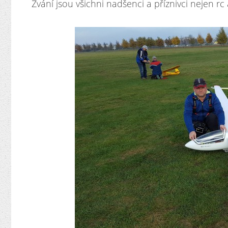
Zvání jsou všichni nadšenci a příznivci nejen rc