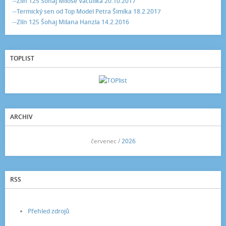
--Zlín 125 Šohaj Miloše Vaculíka 20.10.2017
--Termický sen od Top Model Petra Šimíka 18.2.2017
--Zlín 125 Šohaj Milana Hanzla 14.2.2016
TOPLIST
ARCHIV
<<
červenec /
2026
>>
RSS
Přehled zdrojů