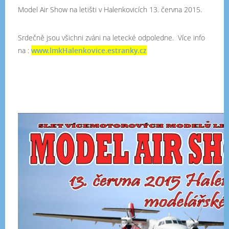
Model Air Show na letišti v Halenkovicích 13. června 2015.
Srdečně jsou všichni zváni na letecké odpoledne. Více info
na :
www.lmkHalenkovice.estranky.cz