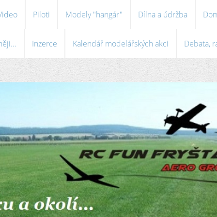
Video
Piloti
Modely "hangár"
Dílna a údržba
Dom
ji...
Inzerce
Kalendář modelářských akci
Debata, r