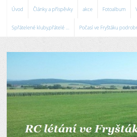
Úvod
Články a příspěvky
akce
Fotoalbum
Spřátelené kluby,přátelé ...
Počasí ve Fryštáku podrobně