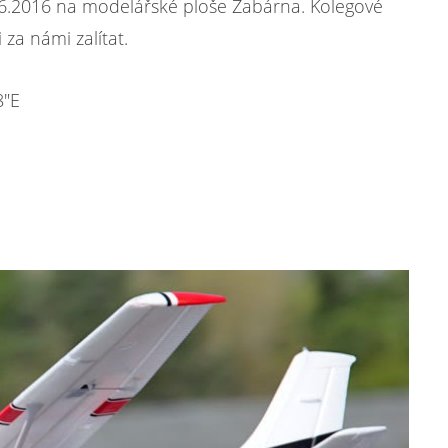
.6.2016 na modelářské ploše Žabárna. Kolegové
 za námi zalítat.
8"E