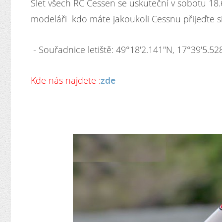
Slet všech RC Cessen se uskuteční v sobotu 18
modeláři kdo máte jakoukoli Cessnu přijeďte si
- Souřadnice letiště: 49°18'2.141"N, 17°39'5.52
Kde nás najdete :
zde