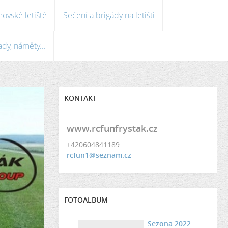
ovské letiště
Sečení a brigády na letišti
ady, náměty...
KONTAKT
www.rcfunfrystak.cz
+420604841189
rcfun1@seznam.cz
FOTOALBUM
Sezona 2022