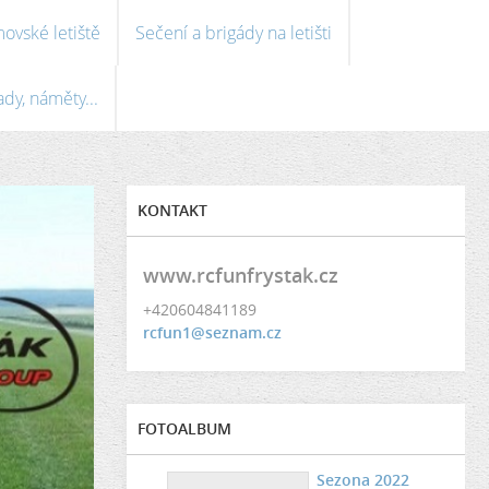
ovské letiště
Sečení a brigády na letišti
ady, náměty...
KONTAKT
www.rcfunfrystak.cz
+420604841189
rcfun1@seznam.cz
FOTOALBUM
Sezona 2022