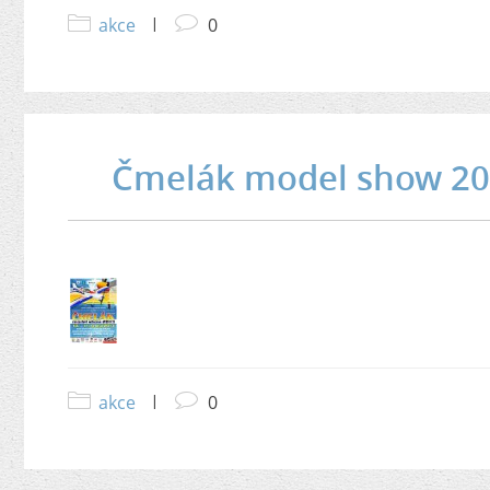
akce
|
0
Čmelák model show 2014
akce
|
0