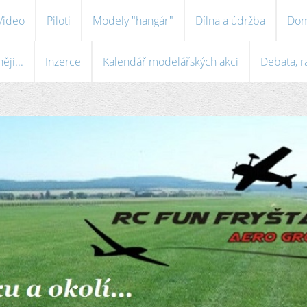
Video
Piloti
Modely "hangár"
Dílna a údržba
Dom
ji...
Inzerce
Kalendář modelářských akci
Debata, r