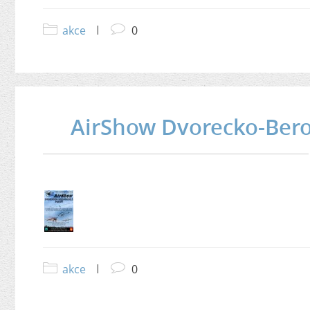
akce
|
0
AirShow Dvorecko-Ber
akce
|
0