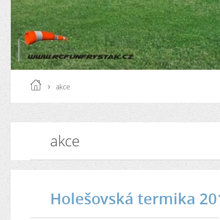
akce
akce
Holešovská termika 20