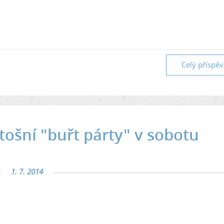
Celý příspě
ošní "buřt párty" v sobotu
1. 7. 2014