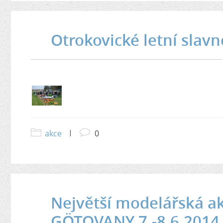
Otrokovické letní slav
akce
|
0
Největší modelářská a
GÖTOVANY 7.-8.6.2014