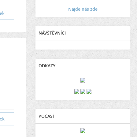
Najde nás zde
vek
NÁVŠTĚVNÍCI
ODKAZY
POČASÍ
vek