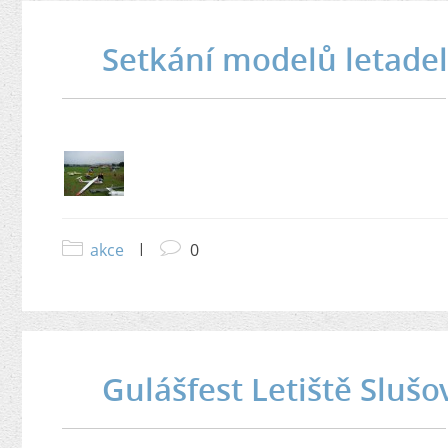
Setkání modelů letadel
akce
|
0
Gulášfest Letiště Slušo