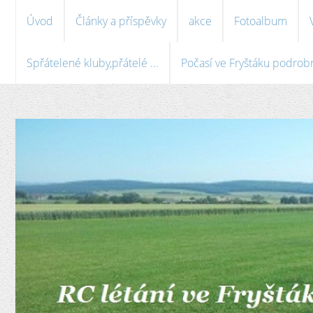
Úvod
Články a příspěvky
akce
Fotoalbum
Spřátelené kluby,přátelé ...
Počasí ve Fryštáku podrobně