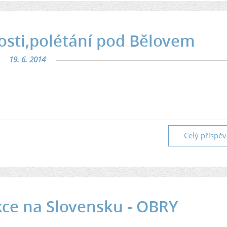
nosti,polétání pod Bělovem
19. 6. 2014
Celý příspě
kce na Slovensku - OBRY